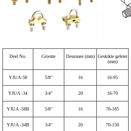
Deel No.
Grootte
Deursnee (mm)
Geskikte geleier
(mm)
YJUA-58
5/8"
16
16-95
YJUA -34
3/4"
20
16-70
YJUA -58B
5/8"
16
70-185
YJUA -34B
3/4"
20
70-150