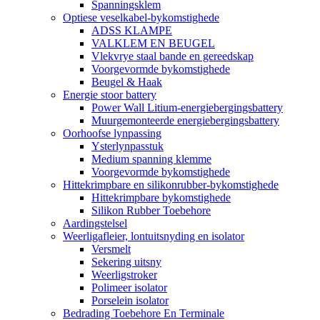
Spanningsklem
Optiese veselkabel-bykomstighede
ADSS KLAMPE
VALKLEM EN BEUGEL
Vlekvrye staal bande en gereedskap
Voorgevormde bykomstighede
Beugel & Haak
Energie stoor battery
Power Wall Litium-energiebergingsbattery
Muurgemonteerde energiebergingsbattery
Oorhoofse lynpassing
Ysterlynpasstuk
Medium spanning klemme
Voorgevormde bykomstighede
Hittekrimpbare en silikonrubber-bykomstighede
Hittekrimpbare bykomstighede
Silikon Rubber Toebehore
Aardingstelsel
Weerligafleier, lontuitsnyding en isolator
Versmelt
Sekering uitsny
Weerligstroker
Polimeer isolator
Porselein isolator
Bedrading Toebehore En Terminale