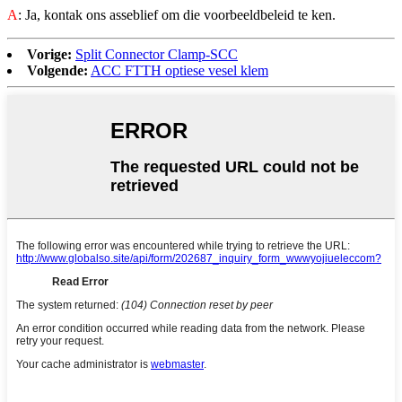
A
: Ja, kontak ons ​​asseblief om die voorbeeldbeleid te ken.
Vorige:
Split Connector Clamp-SCC
Volgende:
ACC FTTH optiese vesel klem