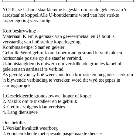
YOJIU se U-bout staafklemme is geskik om ronde geleiers aan 'n
aardstaaf te koppel.Alle U-boutklemme word van hoë sterkte
koperlegering vervaardig.
Kort beskrywing:
Materiaal: Klem is gemaak van geweermetaal en U-bout is
vervaardig van hoë sterkte koperlegering
Kombinasietipe: Staaf en geleier
Gebruik: Word gebruik om koper rond gestrand in vertikale en
horisontale posisie op die staaf te verbind.
U-boutstangklem is ontwerp om verskillende groottes kabel of
geleiers aan aardstaaf te verbind.
As gevolg van sy hoë weerstand teen korrosie en meganies sterk om
'n blywende verbinding te verseker, word dit wyd toegepas in
aardingsprojek
1.Geselekteerde grondstowwe, koper of koper
2. Maklik om te installeer en te gebruik
3. Gedruk volgens klantvereistes
4. Lang dienslewe
Ons belofte:
1.Verskaf kwaliteit waarborg
2.Voorsien kliënte met spesiale pasgemaakte dienste