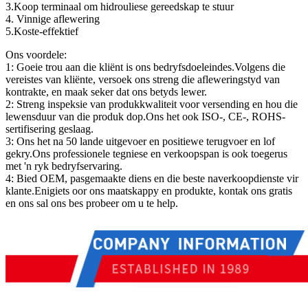
3.Koop terminaal om hidrouliese gereedskap te stuur
4. Vinnige aflewering
5.Koste-effektief
Ons voordele:
1: Goeie trou aan die kliënt is ons bedryfsdoeleindes.Volgens die
vereistes van kliënte, versoek ons ​​streng die afleweringstyd van
kontrakte, en maak seker dat ons betyds lewer.
2: Streng inspeksie van produkkwaliteit voor versending en hou die
lewensduur van die produk dop.Ons het ook ISO-, CE-, ROHS-
sertifisering geslaag.
3: Ons het na 50 lande uitgevoer en positiewe terugvoer en lof
gekry.Ons professionele tegniese en verkoopspan is ook toegerus
met 'n ryk bedryfservaring.
4: Bied OEM, pasgemaakte diens en die beste naverkoopdienste vir
klante.Enigiets oor ons maatskappy en produkte, kontak ons ​​gratis
en ons sal ons bes probeer om u te help.