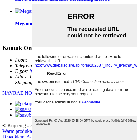
Meganiese aluminium kabel terminale bout C...
Kontak Ons
Foon:
+86 577 6178 7888
Telefoon/Whatsapp:
+86 18057751088
E-pos:
info@yojiu.com
Adres:
Jiaxi Industriële Sone, Liushi Town, Yueqing City,
Zhejiang Provinsie, China
NAVRAE NOU
© Kopiereg - 2010-2020: Alle regte voorbehou.
Warm produkte
-
Werfkaart
Draadklem
,
Advertensieklem
,
Oorhoofse lynklem
,
Kragkabelklem
,