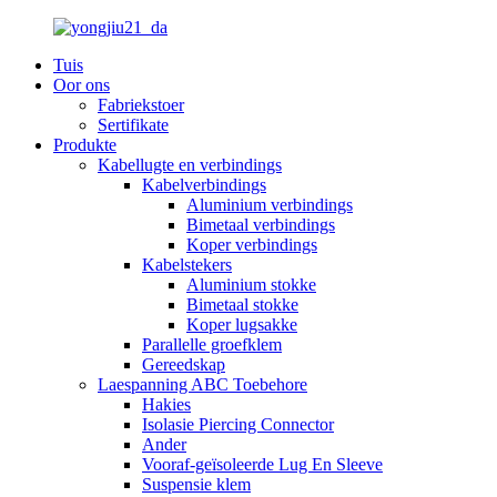
Tuis
Oor ons
Fabriekstoer
Sertifikate
Produkte
Kabellugte en verbindings
Kabelverbindings
Aluminium verbindings
Bimetaal verbindings
Koper verbindings
Kabelstekers
Aluminium stokke
Bimetaal stokke
Koper lugsakke
Parallelle groefklem
Gereedskap
Laespanning ABC Toebehore
Hakies
Isolasie Piercing Connector
Ander
Vooraf-geïsoleerde Lug En Sleeve
Suspensie klem