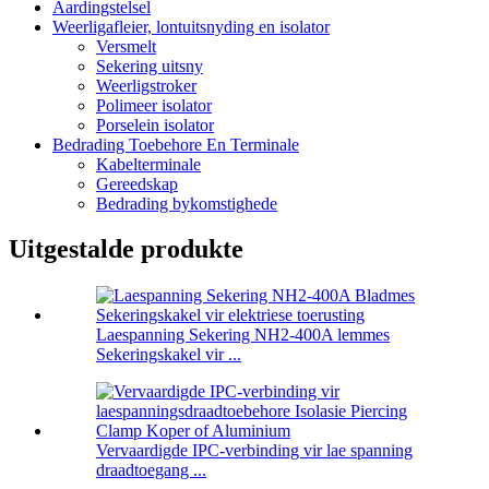
Aardingstelsel
Weerligafleier, lontuitsnyding en isolator
Versmelt
Sekering uitsny
Weerligstroker
Polimeer isolator
Porselein isolator
Bedrading Toebehore En Terminale
Kabelterminale
Gereedskap
Bedrading bykomstighede
Uitgestalde produkte
Laespanning Sekering NH2-400A lemmes
Sekeringskakel vir ...
Vervaardigde IPC-verbinding vir lae spanning
draadtoegang ...