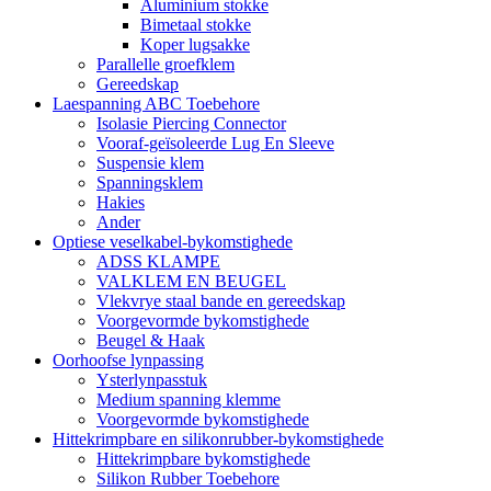
Aluminium stokke
Bimetaal stokke
Koper lugsakke
Parallelle groefklem
Gereedskap
Laespanning ABC Toebehore
Isolasie Piercing Connector
Vooraf-geïsoleerde Lug En Sleeve
Suspensie klem
Spanningsklem
Hakies
Ander
Optiese veselkabel-bykomstighede
ADSS KLAMPE
VALKLEM EN BEUGEL
Vlekvrye staal bande en gereedskap
Voorgevormde bykomstighede
Beugel & Haak
Oorhoofse lynpassing
Ysterlynpasstuk
Medium spanning klemme
Voorgevormde bykomstighede
Hittekrimpbare en silikonrubber-bykomstighede
Hittekrimpbare bykomstighede
Silikon Rubber Toebehore