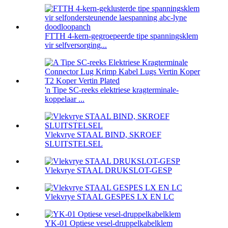
FTTH 4-kern-gegroepeerde tipe spanningsklem
vir selfversorging...
'n Tipe SC-reeks elektriese kragterminale-
koppelaar ...
Vlekvrye STAAL BIND, SKROEF
SLUITSTELSEL
Vlekvrye STAAL DRUKSLOT-GESP
Vlekvrye STAAL GESPES LX EN LC
YK-01 Optiese vesel-druppelkabelklem