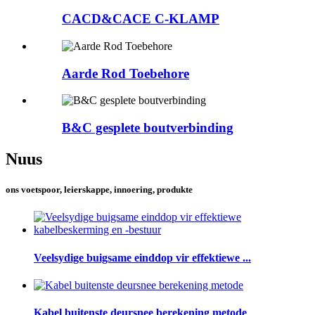
CACD&CACE C-KLAMP
Aarde Rod Toebehore
B&C gesplete boutverbinding
Nuus
ons voetspoor, leierskappe, innoering, produkte
Veelsydige buigsame einddop vir effektiewe ...
Kabel buitenste deursnee berekening metode