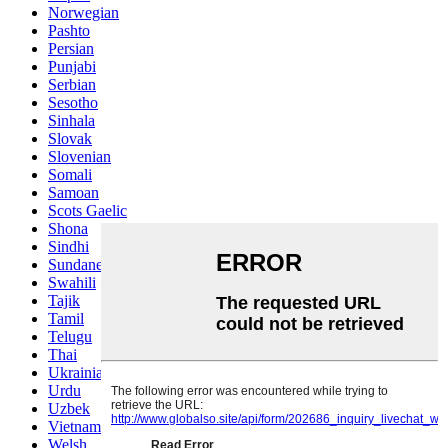
Norwegian
Pashto
Persian
Punjabi
Serbian
Sesotho
Sinhala
Slovak
Slovenian
Somali
Samoan
Scots Gaelic
Shona
Sindhi
Sundanese
Swahili
Tajik
Tamil
Telugu
Thai
Ukrainian
Urdu
Uzbek
Vietnamese
Welsh