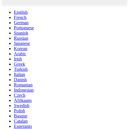
English
French
German
Portuguese
Spanish
Russian
Japanese
Korean
Arabic
Irish
Greek
Turkish
Italian
Danish
Romanian
Indonesian
Czech
Afrikaans
Swedish
Polish
Basque
Catalan
Esperanto