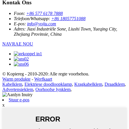
Kontak Ons
Foon:
+86 577 6178 7888
Telefoon/Whatsapp:
+86 18057751088
E-pos:
info@yojiu.com
Adres:
Jiaxi Industriële Sone, Liushi Town, Yueqing City,
Zhejiang Provinsie, China
NAVRAE NOU
© Kopiereg - 2010-2020: Alle regte voorbehou.
Warm produkte
-
Werfkaart
Kabelklem
,
Elektriese doodloopklamp
,
Kragkabelklem
,
Draadklem
,
Advertensieklem
,
Oorhoofse lynklem
,
Stuur e-pos
x