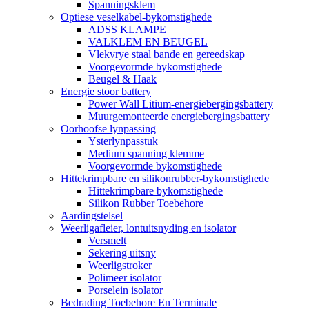
Spanningsklem
Optiese veselkabel-bykomstighede
ADSS KLAMPE
VALKLEM EN BEUGEL
Vlekvrye staal bande en gereedskap
Voorgevormde bykomstighede
Beugel & Haak
Energie stoor battery
Power Wall Litium-energiebergingsbattery
Muurgemonteerde energiebergingsbattery
Oorhoofse lynpassing
Ysterlynpasstuk
Medium spanning klemme
Voorgevormde bykomstighede
Hittekrimpbare en silikonrubber-bykomstighede
Hittekrimpbare bykomstighede
Silikon Rubber Toebehore
Aardingstelsel
Weerligafleier, lontuitsnyding en isolator
Versmelt
Sekering uitsny
Weerligstroker
Polimeer isolator
Porselein isolator
Bedrading Toebehore En Terminale