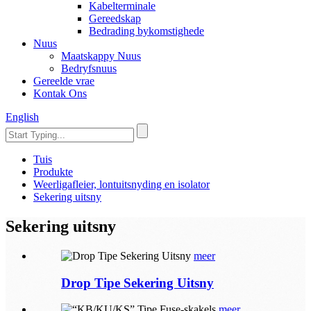
Kabelterminale
Gereedskap
Bedrading bykomstighede
Nuus
Maatskappy Nuus
Bedryfsnuus
Gereelde vrae
Kontak Ons
English
Tuis
Produkte
Weerligafleier, lontuitsnyding en isolator
Sekering uitsny
Sekering uitsny
meer
Drop Tipe Sekering Uitsny
meer