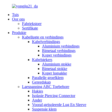
Tuis
Oor ons
Fabriekstoer
Sertifikate
Produkte
Kabellugte en verbindings
Kabelverbindings
Aluminium verbindings
Bimetaal verbindings
Koper verbindings
Kabelstekers
Aluminium stokke
Bimetaal stokke
Koper lugsakke
Parallelle groefklem
Gereedskap
Laespanning ABC Toebehore
Hakies
Isolasie Piercing Connector
Ander
Vooraf-geïsoleerde Lug En Sleeve
Suspensie klem