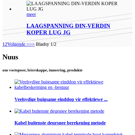
meer
LAAGSPANNING DIN-VERDIN
KOPER LUG JG
1
2
Volgende >
>>
Bladsy 1/2
Nuus
ons voetspoor, leierskappe, innoering, produkte
Veelsydige buigsame einddop vir effektiewe ...
Kabel buitenste deursnee berekening metode