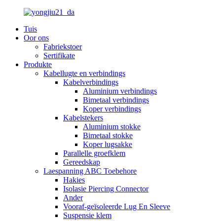
Tuis
Oor ons
Fabriekstoer
Sertifikate
Produkte
Kabellugte en verbindings
Kabelverbindings
Aluminium verbindings
Bimetaal verbindings
Koper verbindings
Kabelstekers
Aluminium stokke
Bimetaal stokke
Koper lugsakke
Parallelle groefklem
Gereedskap
Laespanning ABC Toebehore
Hakies
Isolasie Piercing Connector
Ander
Vooraf-geïsoleerde Lug En Sleeve
Suspensie klem