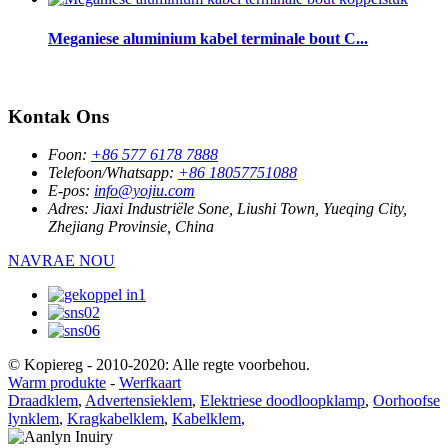
Meganiese aluminium kabel terminale bout C...
Kontak Ons
Foon:
+86 577 6178 7888
Telefoon/Whatsapp:
+86 18057751088
E-pos:
info@yojiu.com
Adres:
Jiaxi Industriële Sone, Liushi Town, Yueqing City,
Zhejiang Provinsie, China
NAVRAE NOU
© Kopiereg - 2010-2020: Alle regte voorbehou.
Warm produkte
-
Werfkaart
Draadklem
,
Advertensieklem
,
Elektriese doodloopklamp
,
Oorhoofse
lynklem
,
Kragkabelklem
,
Kabelklem
,