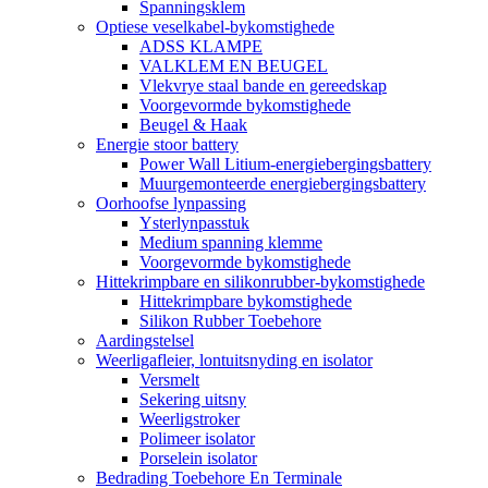
Spanningsklem
Optiese veselkabel-bykomstighede
ADSS KLAMPE
VALKLEM EN BEUGEL
Vlekvrye staal bande en gereedskap
Voorgevormde bykomstighede
Beugel & Haak
Energie stoor battery
Power Wall Litium-energiebergingsbattery
Muurgemonteerde energiebergingsbattery
Oorhoofse lynpassing
Ysterlynpasstuk
Medium spanning klemme
Voorgevormde bykomstighede
Hittekrimpbare en silikonrubber-bykomstighede
Hittekrimpbare bykomstighede
Silikon Rubber Toebehore
Aardingstelsel
Weerligafleier, lontuitsnyding en isolator
Versmelt
Sekering uitsny
Weerligstroker
Polimeer isolator
Porselein isolator
Bedrading Toebehore En Terminale