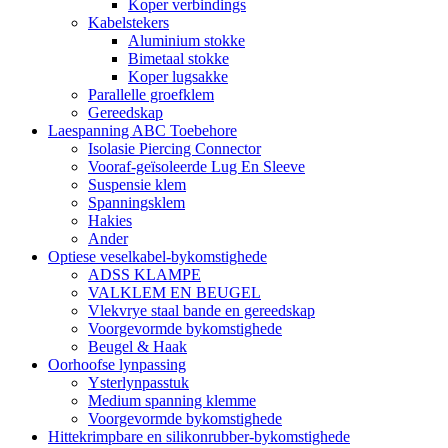
Koper verbindings
Kabelstekers
Aluminium stokke
Bimetaal stokke
Koper lugsakke
Parallelle groefklem
Gereedskap
Laespanning ABC Toebehore
Isolasie Piercing Connector
Vooraf-geïsoleerde Lug En Sleeve
Suspensie klem
Spanningsklem
Hakies
Ander
Optiese veselkabel-bykomstighede
ADSS KLAMPE
VALKLEM EN BEUGEL
Vlekvrye staal bande en gereedskap
Voorgevormde bykomstighede
Beugel & Haak
Oorhoofse lynpassing
Ysterlynpasstuk
Medium spanning klemme
Voorgevormde bykomstighede
Hittekrimpbare en silikonrubber-bykomstighede