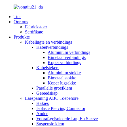
Tuis
Oor ons
Fabriekstoer
Sertifikate
Produkte
Kabellugte en verbindings
Kabelverbindings
Aluminium verbindings
Bimetaal verbindings
Koper verbindings
Kabelstekers
Aluminium stokke
Bimetaal stokke
Koper lugsakke
Parallelle groefklem
Gereedskap
Laespanning ABC Toebehore
Hakies
Isolasie Piercing Connector
Ander
Vooraf-geïsoleerde Lug En Sleeve
Suspensie klem