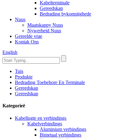
Kabelterminale
Gereedskap
Bedrading bykomstighede
Nuus
Maatskappy Nuus
Nywerheid Nuus
Gereelde vrae
Kontak Ons
English
Tuis
Produkte
Bedrading Toebehore En Terminale
Gereedskap
Gereedskap
Kategorieë
Kabellugte en verbindings
Kabelverbindings
Aluminium verbindings
Bimetaal verbindings