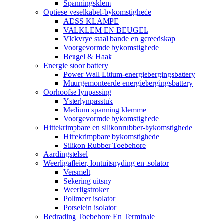
Spanningsklem
Optiese veselkabel-bykomstighede
ADSS KLAMPE
VALKLEM EN BEUGEL
Vlekvrye staal bande en gereedskap
Voorgevormde bykomstighede
Beugel & Haak
Energie stoor battery
Power Wall Litium-energiebergingsbattery
Muurgemonteerde energiebergingsbattery
Oorhoofse lynpassing
Ysterlynpasstuk
Medium spanning klemme
Voorgevormde bykomstighede
Hittekrimpbare en silikonrubber-bykomstighede
Hittekrimpbare bykomstighede
Silikon Rubber Toebehore
Aardingstelsel
Weerligafleier, lontuitsnyding en isolator
Versmelt
Sekering uitsny
Weerligstroker
Polimeer isolator
Porselein isolator
Bedrading Toebehore En Terminale