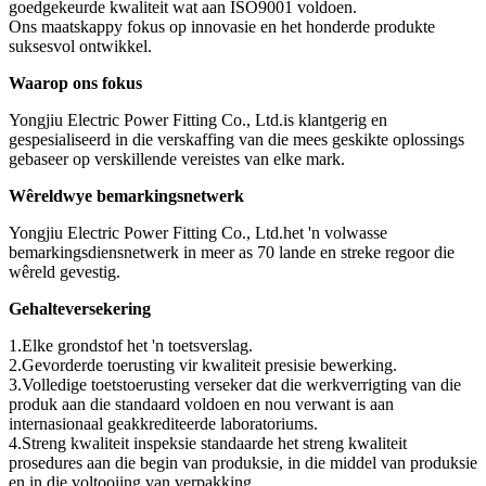
goedgekeurde kwaliteit wat aan ISO9001 voldoen.
Ons maatskappy fokus op innovasie en het honderde produkte
suksesvol ontwikkel.
Waarop ons fokus
Yongjiu Electric Power Fitting Co., Ltd.is klantgerig en
gespesialiseerd in die verskaffing van die mees geskikte oplossings
gebaseer op verskillende vereistes van elke mark.
Wêreldwye bemarkingsnetwerk
Yongjiu Electric Power Fitting Co., Ltd.het 'n volwasse
bemarkingsdiensnetwerk in meer as 70 lande en streke regoor die
wêreld gevestig.
Gehalteversekering
1.Elke grondstof het 'n toetsverslag.
2.Gevorderde toerusting vir kwaliteit presisie bewerking.
3.Volledige toetstoerusting verseker dat die werkverrigting van die
produk aan die standaard voldoen en nou verwant is aan
internasionaal geakkrediteerde laboratoriums.
4.Streng kwaliteit inspeksie standaarde het streng kwaliteit
prosedures aan die begin van produksie, in die middel van produksie
en in die voltooiing van verpakking.