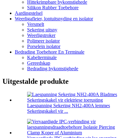
Hittekrimpbare bykomstighede
Silikon Rubber Toebehore
Aardingstelsel
Weerligafleier, lontuitsnyding en isolator
Versmelt
Sekering uitsny
Weerligstroker
Polimeer isolator
Porselein isolator
Bedrading Toebehore En Terminale
Kabelterminale
Gereedskap
Bedrading bykomstighede
Uitgestalde produkte
Laespanning Sekering NH2-400A lemmes
Sekeringskakel vir ...