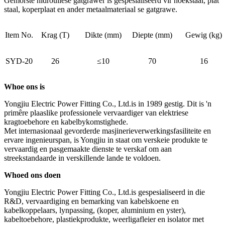
Gemorste hidrouliese gatgrawer is gespesialiseerd vir hoekstaal, plat
staal, koperplaat en ander metaalmateriaal se gatgrawe.
Item No.
Krag (T)
Dikte (mm)
Diepte (mm)
Gewig (kg)
SYD-20
26
≤10
70
16
W
hoe ons is
Yongjiu Electric Power Fitting Co., Ltd.is in 1989 gestig. Dit is 'n
primêre plaaslike professionele vervaardiger van elektriese
kragtoebehore en kabelbykomstighede.
Met internasionaal gevorderde masjinerieverwerkingsfasiliteite en
ervare ingenieurspan, is Yongjiu in staat om verskeie produkte te
vervaardig en pasgemaakte dienste te verskaf om aan
streekstandaarde in verskillende lande te voldoen.
W
hoed ons doen
Yongjiu Electric Power Fitting Co., Ltd.is gespesialiseerd in die
R&D, vervaardiging en bemarking van kabelskoene en
kabelkoppelaars, lynpassing, (koper, aluminium en yster),
kabeltoebehore, plastiekprodukte, weerligafleier en isolator met