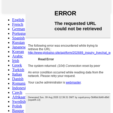
English
French
German
Portuguese
Spanish
Russian
Japanese
Korean
Arabic
Irish
Greek
Turkish
Italian
Danish
Romanian
Indonesian
Czech
Afrikaans
Swedish
Polish
Basque