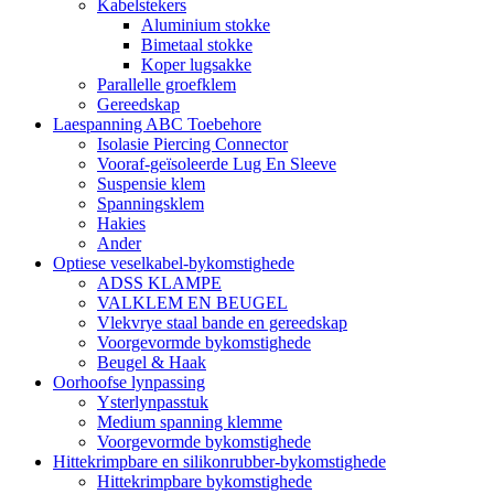
Kabelstekers
Aluminium stokke
Bimetaal stokke
Koper lugsakke
Parallelle groefklem
Gereedskap
Laespanning ABC Toebehore
Isolasie Piercing Connector
Vooraf-geïsoleerde Lug En Sleeve
Suspensie klem
Spanningsklem
Hakies
Ander
Optiese veselkabel-bykomstighede
ADSS KLAMPE
VALKLEM EN BEUGEL
Vlekvrye staal bande en gereedskap
Voorgevormde bykomstighede
Beugel & Haak
Oorhoofse lynpassing
Ysterlynpasstuk
Medium spanning klemme
Voorgevormde bykomstighede
Hittekrimpbare en silikonrubber-bykomstighede
Hittekrimpbare bykomstighede