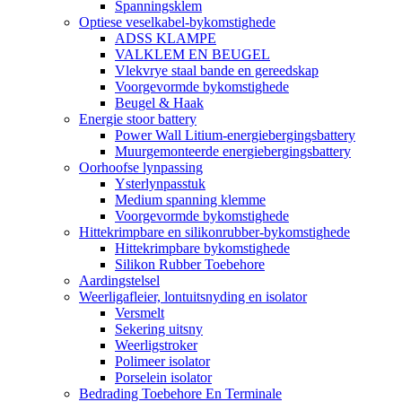
Spanningsklem
Optiese veselkabel-bykomstighede
ADSS KLAMPE
VALKLEM EN BEUGEL
Vlekvrye staal bande en gereedskap
Voorgevormde bykomstighede
Beugel & Haak
Energie stoor battery
Power Wall Litium-energiebergingsbattery
Muurgemonteerde energiebergingsbattery
Oorhoofse lynpassing
Ysterlynpasstuk
Medium spanning klemme
Voorgevormde bykomstighede
Hittekrimpbare en silikonrubber-bykomstighede
Hittekrimpbare bykomstighede
Silikon Rubber Toebehore
Aardingstelsel
Weerligafleier, lontuitsnyding en isolator
Versmelt
Sekering uitsny
Weerligstroker
Polimeer isolator
Porselein isolator
Bedrading Toebehore En Terminale