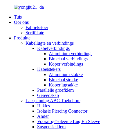
Tuis
Oor ons
Fabriekstoer
Sertifikate
Produkte
Kabellugte en verbindings
Kabelverbindings
Aluminium verbindings
Bimetaal verbindings
Koper verbindings
Kabelstekers
Aluminium stokke
Bimetaal stokke
Koper lugsakke
Parallelle groefklem
Gereedskap
Laespanning ABC Toebehore
Hakies
Isolasie Piercing Connector
Ander
Vooraf-geïsoleerde Lug En Sleeve
Suspensie klem