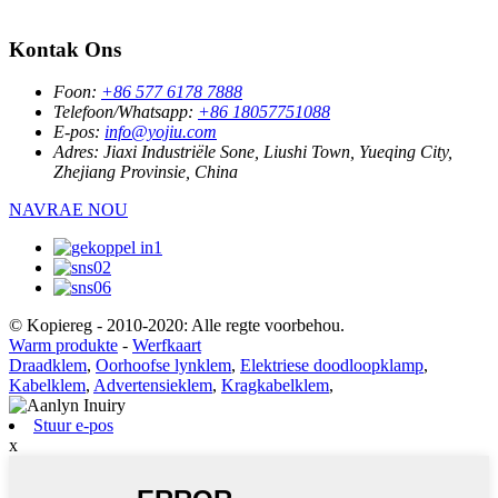
Kontak Ons
Foon:
+86 577 6178 7888
Telefoon/Whatsapp:
+86 18057751088
E-pos:
info@yojiu.com
Adres:
Jiaxi Industriële Sone, Liushi Town, Yueqing City,
Zhejiang Provinsie, China
NAVRAE NOU
© Kopiereg - 2010-2020: Alle regte voorbehou.
Warm produkte
-
Werfkaart
Draadklem
,
Oorhoofse lynklem
,
Elektriese doodloopklamp
,
Kabelklem
,
Advertensieklem
,
Kragkabelklem
,
Stuur e-pos
x