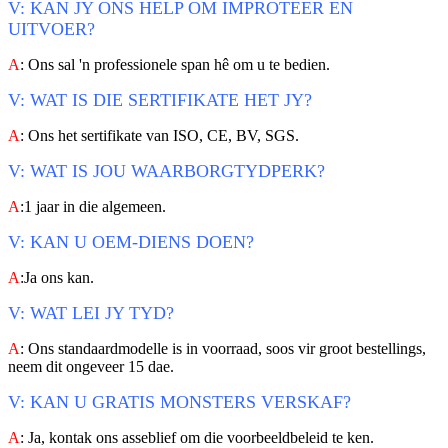
V: KAN JY ONS HELP OM IMPROTEER EN
UITVOER?
A
: Ons sal 'n professionele span hê om u te bedien.
V: WAT IS DIE SERTIFIKATE HET JY?
A
: Ons het sertifikate van ISO, CE, BV, SGS.
V: WAT IS JOU WAARBORGTYDPERK?
A
:1 jaar in die algemeen.
V: KAN U OEM-DIENS DOEN?
A
:Ja ons kan.
V: WAT LEI JY TYD?
A
: Ons standaardmodelle is in voorraad, soos vir groot bestellings,
neem dit ongeveer 15 dae.
V: KAN U GRATIS MONSTERS VERSKAF?
A
: Ja, kontak ons ​​asseblief om die voorbeeldbeleid te ken.