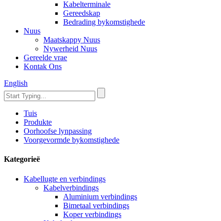
Kabelterminale
Gereedskap
Bedrading bykomstighede
Nuus
Maatskappy Nuus
Nywerheid Nuus
Gereelde vrae
Kontak Ons
English
Tuis
Produkte
Oorhoofse lynpassing
Voorgevormde bykomstighede
Kategorieë
Kabellugte en verbindings
Kabelverbindings
Aluminium verbindings
Bimetaal verbindings
Koper verbindings