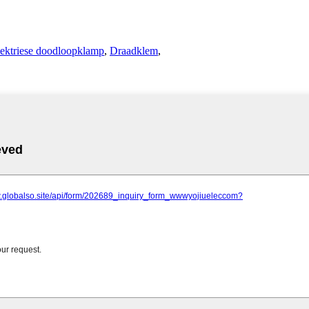
ektriese doodloopklamp
,
Draadklem
,