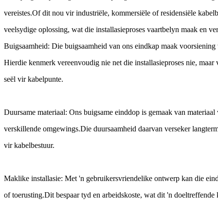
vereistes.Of dit nou vir industriële, kommersiële of residensiële kabel
veelsydige oplossing, wat die installasieproses vaartbelyn maak en ver
Buigsaamheid: Die buigsaamheid van ons eindkap maak voorsiening vir
Hierdie kenmerk vereenvoudig nie net die installasieproses nie, maar v
seël vir kabelpunte.
Duursame materiaal: Ons buigsame einddop is gemaak van materiaal v
verskillende omgewings.Die duursaamheid daarvan verseker langtermy
vir kabelbestuur.
Maklike installasie: Met 'n gebruikersvriendelike ontwerp kan die ein
of toerusting.Dit bespaar tyd en arbeidskoste, wat dit 'n doeltreffend