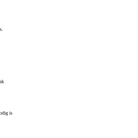
s.
ak
odig is