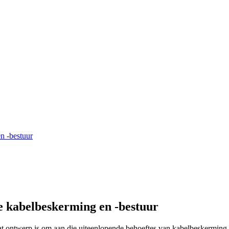
n -bestuur
e kabelbeskerming en -bestuur
t ontwerp is om aan die uiteenlopende behoeftes van kabelbeskerming 