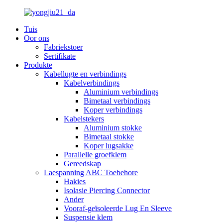
Tuis
Oor ons
Fabriekstoer
Sertifikate
Produkte
Kabellugte en verbindings
Kabelverbindings
Aluminium verbindings
Bimetaal verbindings
Koper verbindings
Kabelstekers
Aluminium stokke
Bimetaal stokke
Koper lugsakke
Parallelle groefklem
Gereedskap
Laespanning ABC Toebehore
Hakies
Isolasie Piercing Connector
Ander
Vooraf-geïsoleerde Lug En Sleeve
Suspensie klem