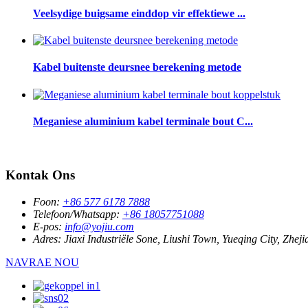
Veelsydige buigsame einddop vir effektiewe ...
Kabel buitenste deursnee berekening metode
Meganiese aluminium kabel terminale bout C...
Kontak Ons
Foon:
+86 577 6178 7888
Telefoon/Whatsapp:
+86 18057751088
E-pos:
info@yojiu.com
Adres:
Jiaxi Industriële Sone, Liushi Town, Yueqing City, Zhej
NAVRAE NOU