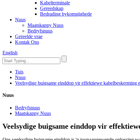
Kabelterminale
Gereedskap
Bedrading bykomstighede
Nuus
Maatskappy Nuus
Bedryfsnuus
Gereelde vrae
Kontak Ons
English
Tuis
Nuus
Veelsydige buigsame einddop vir effektiewe kabelbeskerming e
Nuus
Bedryfsnuus
Maatskappy Nuus
Veelsydige buigsame einddop vir effektiew
Ons veelsydige buigsame einddop is 'n toonaangewende oplossing wa