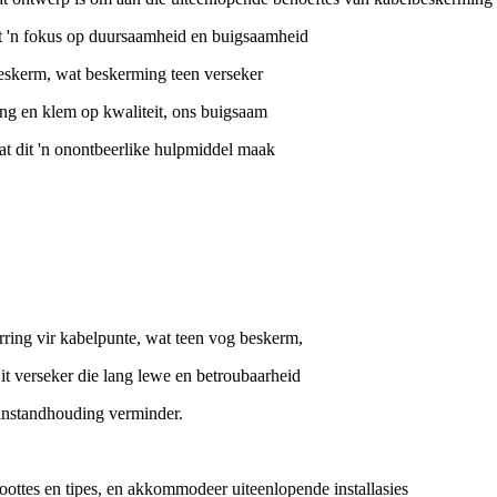
et 'n fokus op duursaamheid en buigsaamheid
beskerm, wat beskerming teen verseker
ng en klem op kwaliteit, ons buigsaam
 wat dit 'n onontbeerlike hulpmiddel maak
ing vir kabelpunte, wat teen vog beskerm,
t verseker die lang lewe en betroubaarheid
 instandhouding verminder.
oottes en tipes, en akkommodeer uiteenlopende installasies