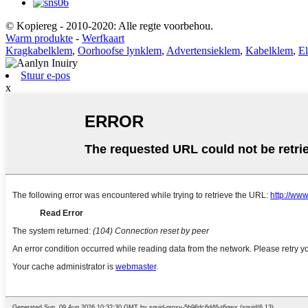
© Kopiereg - 2010-2020: Alle regte voorbehou.
Warm produkte
-
Werfkaart
Kragkabelklem
,
Oorhoofse lynklem
,
Advertensieklem
,
Kabelklem
,
El
Stuur e-pos
x