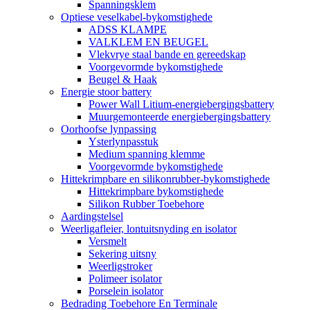
Spanningsklem
Optiese veselkabel-bykomstighede
ADSS KLAMPE
VALKLEM EN BEUGEL
Vlekvrye staal bande en gereedskap
Voorgevormde bykomstighede
Beugel & Haak
Energie stoor battery
Power Wall Litium-energiebergingsbattery
Muurgemonteerde energiebergingsbattery
Oorhoofse lynpassing
Ysterlynpasstuk
Medium spanning klemme
Voorgevormde bykomstighede
Hittekrimpbare en silikonrubber-bykomstighede
Hittekrimpbare bykomstighede
Silikon Rubber Toebehore
Aardingstelsel
Weerligafleier, lontuitsnyding en isolator
Versmelt
Sekering uitsny
Weerligstroker
Polimeer isolator
Porselein isolator
Bedrading Toebehore En Terminale