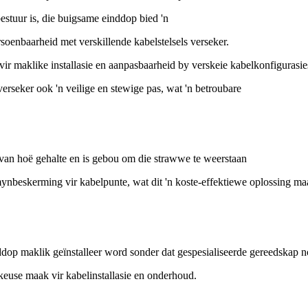
bestuur is, die buigsame einddop bied 'n
soenbaarheid met verskillende kabelstelsels verseker.
 maklike installasie en aanpasbaarheid by verskeie kabelkonfigurasie
erseker ook 'n veilige en stewige pas, wat 'n betroubare
an hoë gehalte en is gebou om die strawwe te weerstaan
nbeskerming vir kabelpunte, wat dit 'n koste-effektiewe oplossing ma
ddop maklik geïnstalleer word sonder dat gespesialiseerde gereedskap n
e keuse maak vir kabelinstallasie en onderhoud.