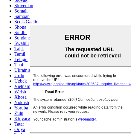
Slovak
Slovenian
Somali
Samoan
Scots Gaelic
Shona
Sindhi
Sundanese
Swahili
Tajik
Tamil
Telugu
Thai
Ukrainian
Urdu
Uzbek
Vietnamese
Welsh
Xhosa
Yiddish
Yoruba
Zulu
Kinyarwanda
Tatar
Oriya