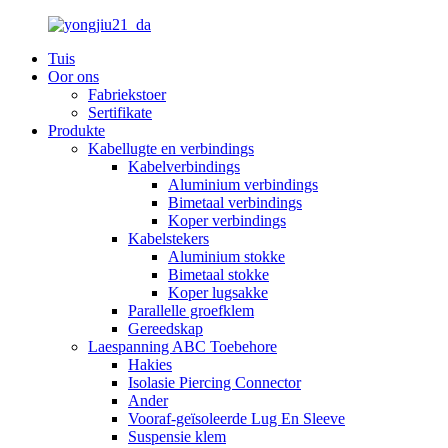
Tuis
Oor ons
Fabriekstoer
Sertifikate
Produkte
Kabellugte en verbindings
Kabelverbindings
Aluminium verbindings
Bimetaal verbindings
Koper verbindings
Kabelstekers
Aluminium stokke
Bimetaal stokke
Koper lugsakke
Parallelle groefklem
Gereedskap
Laespanning ABC Toebehore
Hakies
Isolasie Piercing Connector
Ander
Vooraf-geïsoleerde Lug En Sleeve
Suspensie klem