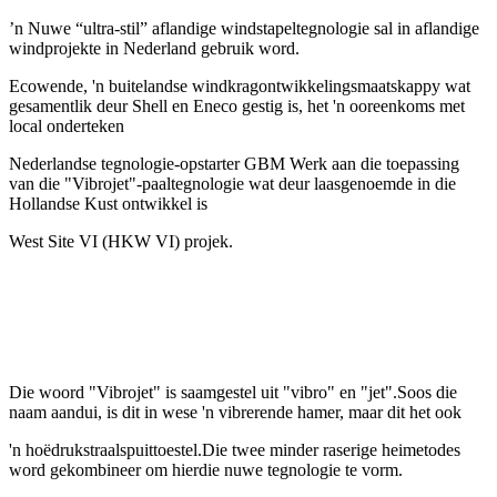
’n Nuwe “ultra-stil” aflandige windstapeltegnologie sal in aflandige
windprojekte in Nederland gebruik word.
Ecowende, 'n buitelandse windkragontwikkelingsmaatskappy wat
gesamentlik deur Shell en Eneco gestig is, het 'n ooreenkoms met
local onderteken
Nederlandse tegnologie-opstarter GBM Werk aan die toepassing
van die "Vibrojet"-paaltegnologie wat deur laasgenoemde in die
Hollandse Kust ontwikkel is
West Site VI (HKW VI) projek.
Die woord "Vibrojet" is saamgestel uit "vibro" en "jet".Soos die
naam aandui, is dit in wese 'n vibrerende hamer, maar dit het ook
'n hoëdrukstraalspuittoestel.Die twee minder raserige heimetodes
word gekombineer om hierdie nuwe tegnologie te vorm.