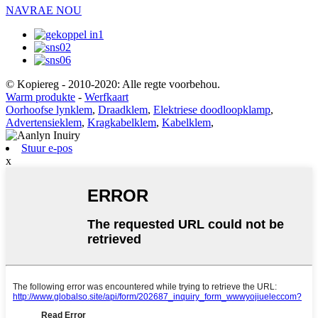
NAVRAE NOU
© Kopiereg - 2010-2020: Alle regte voorbehou.
Warm produkte
-
Werfkaart
Oorhoofse lynklem
,
Draadklem
,
Elektriese doodloopklamp
,
Advertensieklem
,
Kragkabelklem
,
Kabelklem
,
Stuur e-pos
x