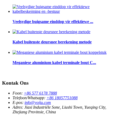
Veelsydige buigsame einddop vir effektiewe ...
Kabel buitenste deursnee berekening metode
Meganiese aluminium kabel terminale bout C...
Kontak Ons
Foon:
+86 577 6178 7888
Telefoon/Whatsapp:
+86 18057751088
E-pos:
info@yojiu.com
Adres:
Jiaxi Industriële Sone, Liushi Town, Yueqing City,
Zhejiang Provinsie, China