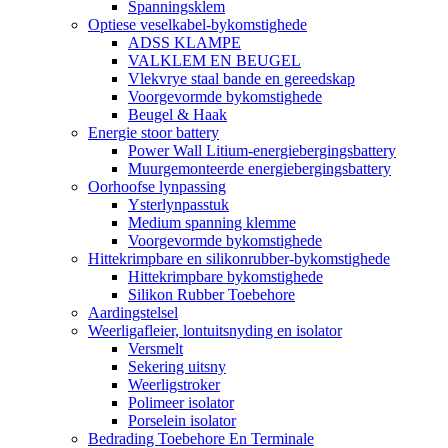
Spanningsklem
Optiese veselkabel-bykomstighede
ADSS KLAMPE
VALKLEM EN BEUGEL
Vlekvrye staal bande en gereedskap
Voorgevormde bykomstighede
Beugel & Haak
Energie stoor battery
Power Wall Litium-energiebergingsbattery
Muurgemonteerde energiebergingsbattery
Oorhoofse lynpassing
Ysterlynpasstuk
Medium spanning klemme
Voorgevormde bykomstighede
Hittekrimpbare en silikonrubber-bykomstighede
Hittekrimpbare bykomstighede
Silikon Rubber Toebehore
Aardingstelsel
Weerligafleier, lontuitsnyding en isolator
Versmelt
Sekering uitsny
Weerligstroker
Polimeer isolator
Porselein isolator
Bedrading Toebehore En Terminale